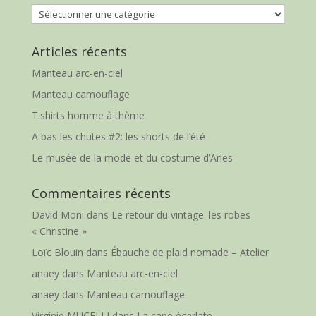
Catégories
Articles récents
Manteau arc-en-ciel
Manteau camouflage
T.shirts homme à thème
A bas les chutes #2: les shorts de l’été
Le musée de la mode et du costume d’Arles
Commentaires récents
David Moni
dans
Le retour du vintage: les robes
« Christine »
Loïc Blouin
dans
Ébauche de plaid nomade – Atelier
anaey
dans
Manteau arc-en-ciel
anaey
dans
Manteau camouflage
Virginie MUCELLI
dans
La cape écarlate