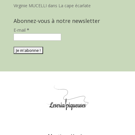
Virginie MUCELLI
dans
La cape écarlate
Abonnez-vous à notre newsletter
E-mail
*