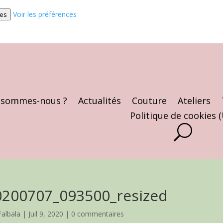
Voir les préférences
ces
 sommes-nous ?
Actualités
Couture
Ateliers
Politique de cookies 
0200707_093500_resized
Falbala
|
Juil 9, 2020
|
0 commentaires