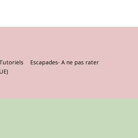
Tutoriels
Escapades- A ne pas rater
(UE)