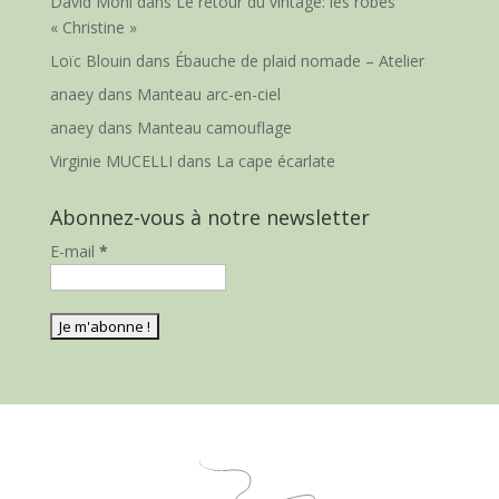
David Moni
dans
Le retour du vintage: les robes
« Christine »
Loïc Blouin
dans
Ébauche de plaid nomade – Atelier
anaey
dans
Manteau arc-en-ciel
anaey
dans
Manteau camouflage
Virginie MUCELLI
dans
La cape écarlate
Abonnez-vous à notre newsletter
E-mail
*