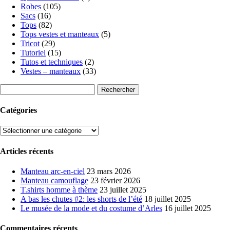
Robes
(105)
Sacs
(16)
Tops
(82)
Tops vestes et manteaux
(5)
Tricot
(29)
Tutoriel
(15)
Tutos et techniques
(2)
Vestes – manteaux
(33)
Rechercher :
Catégories
Catégories
Articles récents
Manteau arc-en-ciel
23 mars 2026
Manteau camouflage
23 février 2026
T.shirts homme à thème
23 juillet 2025
A bas les chutes #2: les shorts de l’été
18 juillet 2025
Le musée de la mode et du costume d’Arles
16 juillet 2025
Commentaires récents