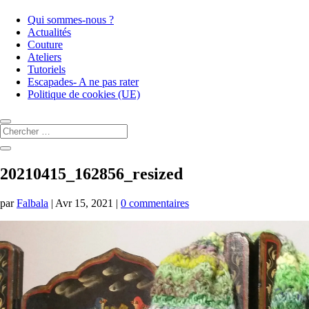
Qui sommes-nous ?
Actualités
Couture
Ateliers
Tutoriels
Escapades- A ne pas rater
Politique de cookies (UE)
20210415_162856_resized
par
Falbala
|
Avr 15, 2021
|
0 commentaires