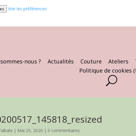
Voir les préférences
ces
 sommes-nous ?
Actualités
Couture
Ateliers
Politique de cookies 
0200517_145818_resized
Falbala
|
Mai 25, 2020
|
0 commentaires