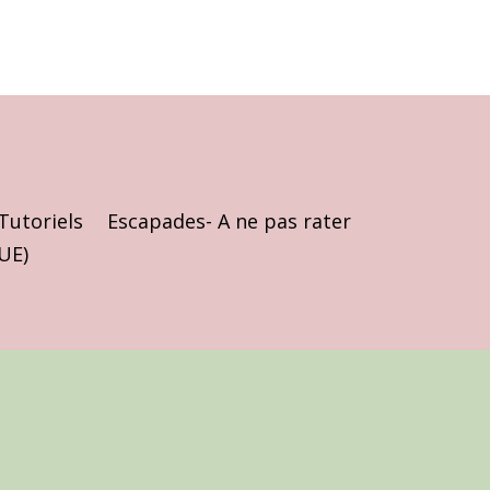
Tutoriels
Escapades- A ne pas rater
(UE)