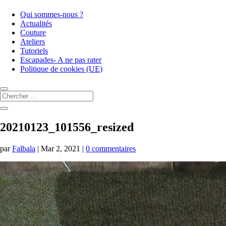
Qui sommes-nous ?
Actualités
Couture
Ateliers
Tutoriels
Escapades- A ne pas rater
Politique de cookies (UE)
20210123_101556_resized
par
Falbala
|
Mar 2, 2021
|
0 commentaires