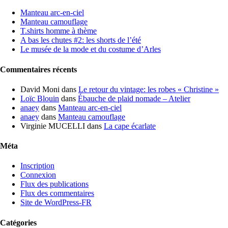
Manteau arc-en-ciel
Manteau camouflage
T.shirts homme à thème
A bas les chutes #2: les shorts de l’été
Le musée de la mode et du costume d’Arles
Commentaires récents
David Moni
dans
Le retour du vintage: les robes « Christine »
Loïc Blouin
dans
Ébauche de plaid nomade – Atelier
anaey
dans
Manteau arc-en-ciel
anaey
dans
Manteau camouflage
Virginie MUCELLI
dans
La cape écarlate
Méta
Inscription
Connexion
Flux des publications
Flux des commentaires
Site de WordPress-FR
Catégories