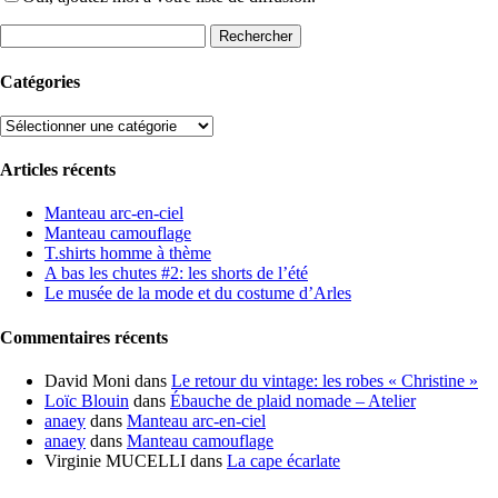
Rechercher :
Catégories
Catégories
Articles récents
Manteau arc-en-ciel
Manteau camouflage
T.shirts homme à thème
A bas les chutes #2: les shorts de l’été
Le musée de la mode et du costume d’Arles
Commentaires récents
David Moni
dans
Le retour du vintage: les robes « Christine »
Loïc Blouin
dans
Ébauche de plaid nomade – Atelier
anaey
dans
Manteau arc-en-ciel
anaey
dans
Manteau camouflage
Virginie MUCELLI
dans
La cape écarlate