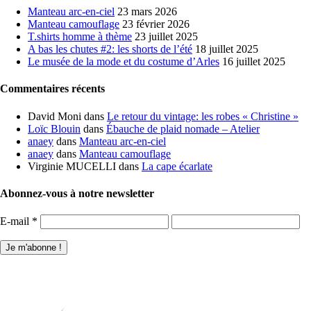
Manteau arc-en-ciel
23 mars 2026
Manteau camouflage
23 février 2026
T.shirts homme à thème
23 juillet 2025
A bas les chutes #2: les shorts de l’été
18 juillet 2025
Le musée de la mode et du costume d’Arles
16 juillet 2025
Commentaires récents
David Moni
dans
Le retour du vintage: les robes « Christine »
Loïc Blouin
dans
Ébauche de plaid nomade – Atelier
anaey
dans
Manteau arc-en-ciel
anaey
dans
Manteau camouflage
Virginie MUCELLI
dans
La cape écarlate
Abonnez-vous à notre newsletter
E-mail
*