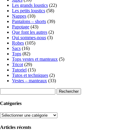
Les grands loustics
(22)
Les petits loustics
(58)
Nappes
(10)
Pantalons – shorts
(39)
Papotage
(43)
Que font les autres
(2)
Qui sommes-nous
(3)
Robes
(105)
Sacs
(16)
Tops
(82)
Tops vestes et manteaux
(5)
Tricot
(29)
Tutoriel
(15)
Tutos et techniques
(2)
Vestes – manteaux
(33)
Rechercher :
Catégories
Catégories
Articles récents