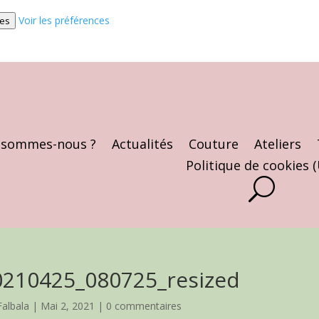
Voir les préférences
ces
 sommes-nous ?
Actualités
Couture
Ateliers
Politique de cookies 
0210425_080725_resized
Falbala
|
Mai 2, 2021
|
0 commentaires