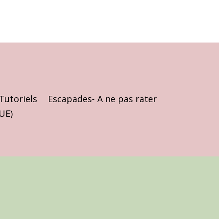
Tutoriels
Escapades- A ne pas rater
(UE)