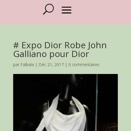
# Expo Dior Robe John
Galliano pour Dior
par
Falbala
|
Déc 21, 2017
|
0 commentaires