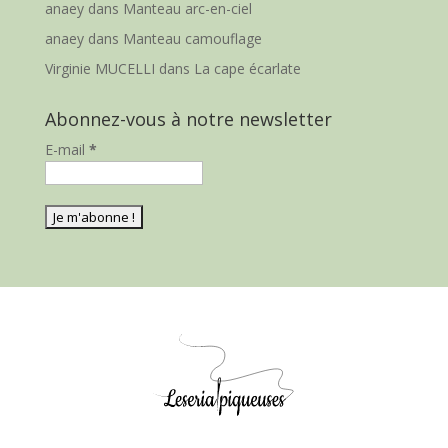
anaey
dans
Manteau arc-en-ciel
anaey
dans
Manteau camouflage
Virginie MUCELLI
dans
La cape écarlate
Abonnez-vous à notre newsletter
E-mail
*