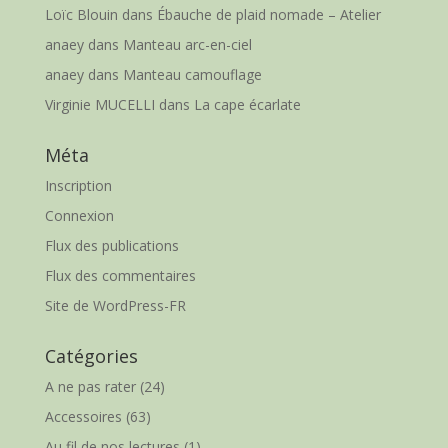
Loïc Blouin
dans
Ébauche de plaid nomade – Atelier
anaey
dans
Manteau arc-en-ciel
anaey
dans
Manteau camouflage
Virginie MUCELLI
dans
La cape écarlate
Méta
Inscription
Connexion
Flux des publications
Flux des commentaires
Site de WordPress-FR
Catégories
A ne pas rater
(24)
Accessoires
(63)
Au fil de nos lectures
(1)