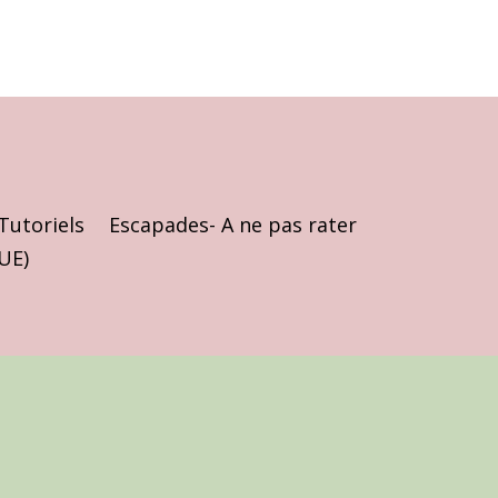
Tutoriels
Escapades- A ne pas rater
(UE)