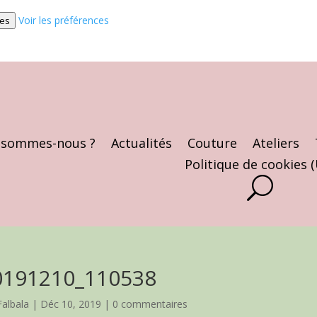
Voir les préférences
ces
 sommes-nous ?
Actualités
Couture
Ateliers
Politique de cookies 
0191210_110538
Falbala
|
Déc 10, 2019
|
0 commentaires