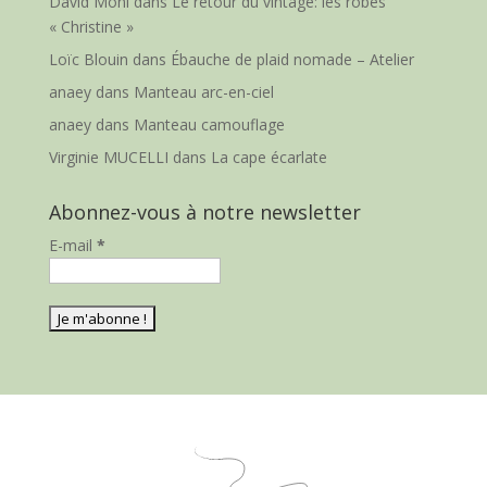
David Moni
dans
Le retour du vintage: les robes
« Christine »
Loïc Blouin
dans
Ébauche de plaid nomade – Atelier
anaey
dans
Manteau arc-en-ciel
anaey
dans
Manteau camouflage
Virginie MUCELLI
dans
La cape écarlate
Abonnez-vous à notre newsletter
E-mail
*