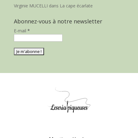
Virginie MUCELLI
dans
La cape écarlate
Abonnez-vous à notre newsletter
E-mail
*