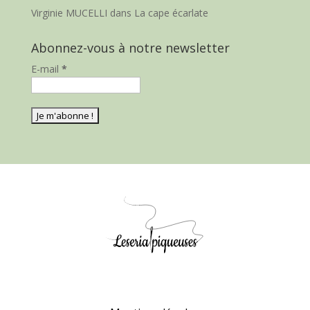
Virginie MUCELLI
dans
La cape écarlate
Abonnez-vous à notre newsletter
E-mail
*