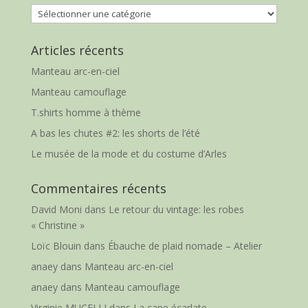
Catégories
Articles récents
Manteau arc-en-ciel
Manteau camouflage
T.shirts homme à thème
A bas les chutes #2: les shorts de l’été
Le musée de la mode et du costume d’Arles
Commentaires récents
David Moni
dans
Le retour du vintage: les robes
« Christine »
Loïc Blouin
dans
Ébauche de plaid nomade – Atelier
anaey
dans
Manteau arc-en-ciel
anaey
dans
Manteau camouflage
Virginie MUCELLI
dans
La cape écarlate