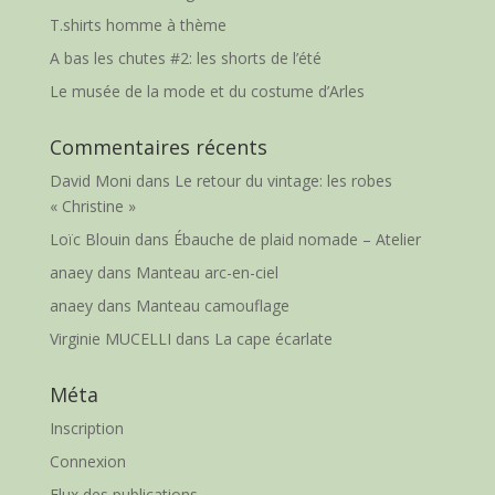
T.shirts homme à thème
A bas les chutes #2: les shorts de l’été
Le musée de la mode et du costume d’Arles
Commentaires récents
David Moni
dans
Le retour du vintage: les robes
« Christine »
Loïc Blouin
dans
Ébauche de plaid nomade – Atelier
anaey
dans
Manteau arc-en-ciel
anaey
dans
Manteau camouflage
Virginie MUCELLI
dans
La cape écarlate
Méta
Inscription
Connexion
Flux des publications