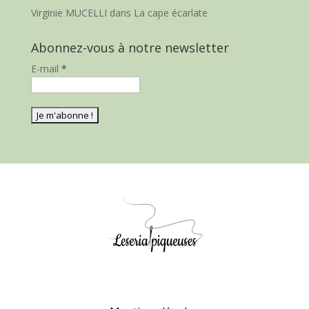
Virginie MUCELLI
dans
La cape écarlate
Abonnez-vous à notre newsletter
E-mail
*