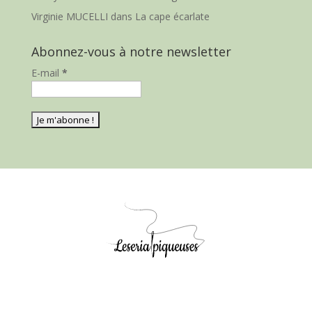
Virginie MUCELLI
dans
La cape écarlate
Abonnez-vous à notre newsletter
E-mail
*