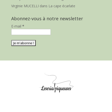
Virginie MUCELLI
dans
La cape écarlate
Abonnez-vous à notre newsletter
E-mail
*