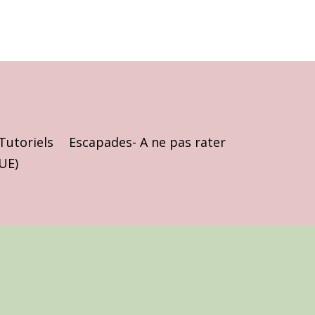
Tutoriels
Escapades- A ne pas rater
(UE)