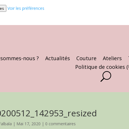
Voir les préférences
ces
 sommes-nous ?
Actualités
Couture
Ateliers
Politique de cookies 
0200512_142953_resized
Falbala
|
Mai 17, 2020
|
0 commentaires