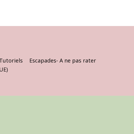
Tutoriels
Escapades- A ne pas rater
(UE)