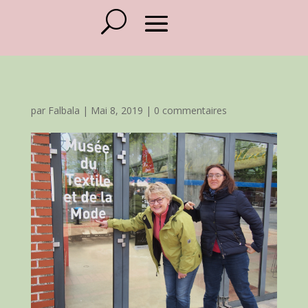
par
Falbala
|
Mai 8, 2019
|
0 commentaires