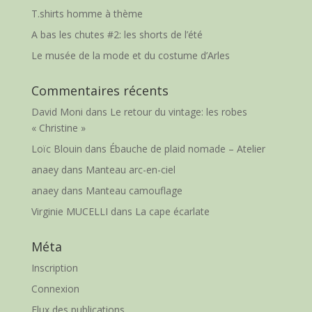
T.shirts homme à thème
A bas les chutes #2: les shorts de l’été
Le musée de la mode et du costume d’Arles
Commentaires récents
David Moni
dans
Le retour du vintage: les robes
« Christine »
Loïc Blouin
dans
Ébauche de plaid nomade – Atelier
anaey
dans
Manteau arc-en-ciel
anaey
dans
Manteau camouflage
Virginie MUCELLI
dans
La cape écarlate
Méta
Inscription
Connexion
Flux des publications