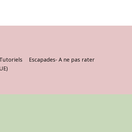
Tutoriels
Escapades- A ne pas rater
(UE)