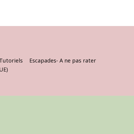
Tutoriels
Escapades- A ne pas rater
(UE)