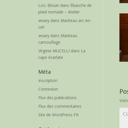
Loïc Blouin
dans
Ébauche de
plaid nomade – Atelier
anaey
dans
Manteau arc-en-
ciel
anaey
dans
Manteau
camouflage
Virginie MUCELLI
dans
La
cape écarlate
Méta
Inscription
Connexion
Po
Flux des publications
Votr
Flux des commentaires
Site de WordPress-FR