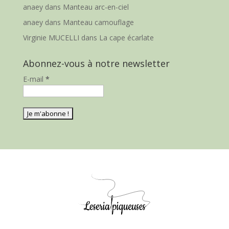
anaey
dans
Manteau arc-en-ciel
anaey
dans
Manteau camouflage
Virginie MUCELLI
dans
La cape écarlate
Abonnez-vous à notre newsletter
E-mail
*