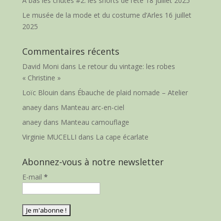
A bas les chutes #2: les shorts de l’été
18 juillet 2025
Le musée de la mode et du costume d’Arles
16 juillet
2025
Commentaires récents
David Moni
dans
Le retour du vintage: les robes
« Christine »
Loïc Blouin
dans
Ébauche de plaid nomade – Atelier
anaey
dans
Manteau arc-en-ciel
anaey
dans
Manteau camouflage
Virginie MUCELLI
dans
La cape écarlate
Abonnez-vous à notre newsletter
E-mail
*