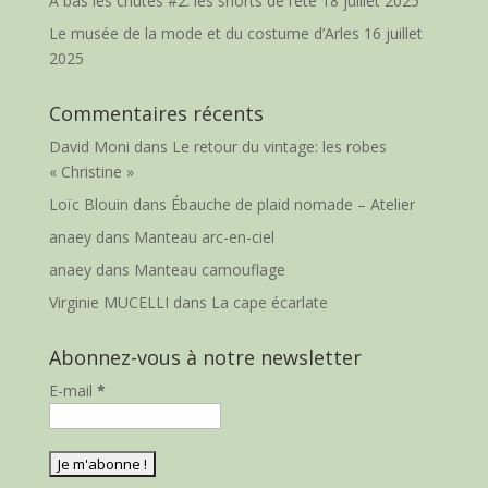
A bas les chutes #2: les shorts de l’été
18 juillet 2025
Le musée de la mode et du costume d’Arles
16 juillet
2025
Commentaires récents
David Moni
dans
Le retour du vintage: les robes
« Christine »
Loïc Blouin
dans
Ébauche de plaid nomade – Atelier
anaey
dans
Manteau arc-en-ciel
anaey
dans
Manteau camouflage
Virginie MUCELLI
dans
La cape écarlate
Abonnez-vous à notre newsletter
E-mail
*