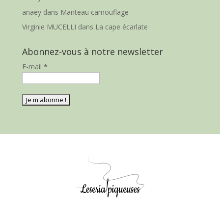
anaey
dans
Manteau camouflage
Virginie MUCELLI
dans
La cape écarlate
Abonnez-vous à notre newsletter
E-mail
*