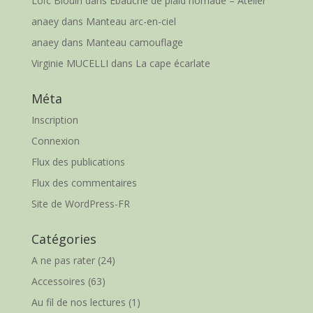
Loïc Blouin
dans
Ébauche de plaid nomade – Atelier
anaey
dans
Manteau arc-en-ciel
anaey
dans
Manteau camouflage
Virginie MUCELLI
dans
La cape écarlate
Méta
Inscription
Connexion
Flux des publications
Flux des commentaires
Site de WordPress-FR
Catégories
A ne pas rater
(24)
Accessoires
(63)
Au fil de nos lectures
(1)