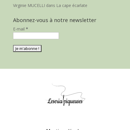
Virginie MUCELLI
dans
La cape écarlate
Abonnez-vous à notre newsletter
E-mail
*