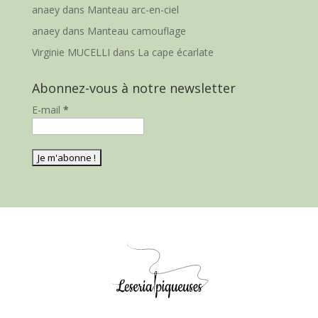
anaey
dans
Manteau arc-en-ciel
anaey
dans
Manteau camouflage
Virginie MUCELLI
dans
La cape écarlate
Abonnez-vous à notre newsletter
E-mail
*