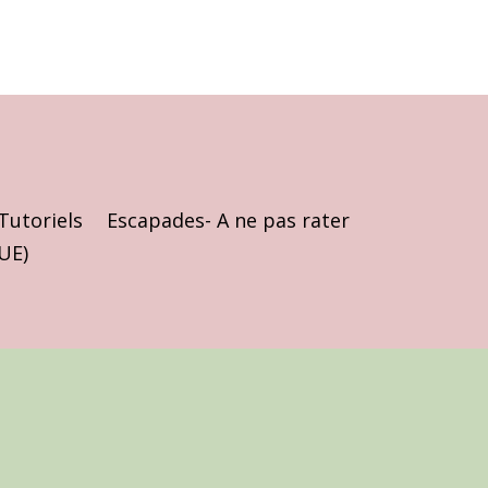
Tutoriels
Escapades- A ne pas rater
(UE)