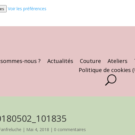
Voir les préférences
ces
 sommes-nous ?
Actualités
Couture
Ateliers
Politique de cookies 
0180502_101835
Fanfreluche
|
Mai 4, 2018
|
0 commentaires