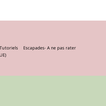
Tutoriels
Escapades- A ne pas rater
(UE)