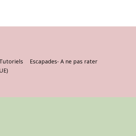
Tutoriels
Escapades- A ne pas rater
(UE)