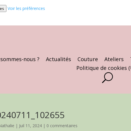
Voir les préférences
ces
 sommes-nous ?
Actualités
Couture
Ateliers
Politique de cookies 
0240711_102655
Nathalie
|
Juil 11, 2024
|
0 commentaires